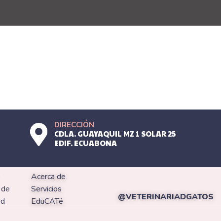
DIRECCIÓN
CDLA. GUAYAQUIL MZ 1 SOLAR 25
EDIF. ECUABONA
MAP
REDES SOCIALES
o
Acerca de
 de
Servicios
@VETERINARIADGATOS
ad
EduCATé